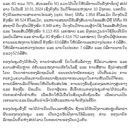
ແລະ 4G ກວມ 76%, ສ່ວນລະບົບ 5G ແມ່ນໄດ້ເປີດໃຫ້ບໍລິການເປັນຄັ້ງທໍາອິດຢູ່ ສປປ
ລາວ ໃນວັນທີ 10.01.2024 ເຊິ່ງກົງກັບ ວັນດິຈິຕອນແຫ່ງຊາດ 10 ມັງກອນ. ນອກນັ້ນ,
ຍັງໄດ້ຂະຫຍາຍສາຍກາບໄຍແສງ (optic fiber) ໄດ້ຕື່ມ 1.854 ກິໂລແມັດ ປັດຈຸບັນມີ
ທັງໝົດ 98.524 ກິໂລແມັດ, ຂະຫຍາຍສະຖານີຮັບສົ່ງສັນຍານໂທລະສັບມືຖື ໄດ້ຕື່ມ 89
ສະຖານີ ປັດຈຸບັນມີທັງໝົດ 8.948 ແຫ່ງ; ປັດຈຸບັນມີຈໍານວນຜູ້ນໍາໃຊ້ ໂທລະສັບຕັ້ງໂຕະ
ແລະ ໂທລະສັບມືຖືທັງໝົດ 6.113.455 ເລກໝາຍ ແລະ ລົງທະບຽນນໍາໃຊ້ອິນເຕີເນັດ
(ລະບົບມີສາຍ ແລະ ຜ່ານຊິມ 3G ທັງໝົດ 4.614.752 ເລກໝາຍ). ປັດຈຸບັນມີຜູ້ປະກອບ
ການຂະແໜງການໄປສະນີ ທັງໜົດ 63 ບໍລິສັດ ໃຫ້ບໍລິການລະຫວ່າງປະເທດ 4 ບໍລິສັດ,
ໃຫ້ບໍລິການລະຫວ່າງປະເທດ ແລະ ພາຍໃນປະເທດ 7 ບໍລິສັດ ແລະ ບໍລິການພາຍໃນ
ແຂວງ 52 ບໍລິສັດ.
ກອງປະຊຸມຍັງໄດ້ຮັບຟັງ ການນໍາສະເໜີ ບົດໃນຫົວຂໍ້ຕ່າງໆ ທີ່ມີຄວາມໝາຍ ແລະ
ຄວາມສຳຄັນຫຼາຍ ຕໍ່ກັບຂະແໜງການເຕັກໂນໂລຊີ ແລະ ການສື່ສານ ຊຶ່ງນໍາສະເໜີ
ໂດຍ ບັນດາທ່ານຮອງລັດຖະມົນຕີ, ຄະນະປະຈໍາພັກກະຊວງ ເປັນຕົ້ນແມ່ນ ການ
ກະກຽມຄວາມພ້ອມການພັດທະນາຊັບພະຍາກອນມະນຸດໃນການຫັນເປັນດິຈິຕອນ,
ການບໍລິຫານລັດດິຈິຕອນໃຫ້ເປັນທັນສະໄໝ , ການແບ່ງຂັ້ນຄຸ້ມຄອງລະຫວ່າງສູນກາງ
ແລະ ທ້ອງຖິ່ນ. ພ້ອມນັ້ນ, ບັນດາຜູ້ແທນ ທີ່ເຂົ້າຮ່ວມກອງປະຊຸມກໍຈະໄດ້ຮ່ວມກັນ
ປະກອບຄຳຄິດຄຳເຫັນ ເພື່ອເຮັດໃຫ້ມີເນື້ອໃນສົມບູນຄົບຖ້ວນຂຶ້ນ ເພື່ອຄວາມເປັນ
ເອກະພາບ ແລະ ພ້ອມກັນນຳເອົາໄປຜັນຂະຫຍາຍຈັດຕັງປະຕິບັດ.
ກອງປະຊຸມຄັ້ງນີ້ ຈະໄດ້ດໍາເນີນເປັນເວລາໜຶ່ງວັນ ຊຶ່ງຈະໄດ້ຮັບຟັງການສະຫຼຸບຕີລາຄາ
ຜົນຂອງກອງປະຊຸມ ແລະ ເປັນກຽດຮັບຟັງການໂອ້ລົມຂອງ ທ່ານ ຮອງນາຍົກ
ລັດຖະມົນຕີ ແຫ່ງ ສປປ ລາວ ໃນຕອນບ່າຍຂອງວັນດຽວກັນ.