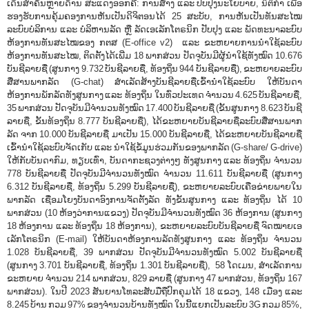
ເດັ່ນສໍາຄັນຫຼາຍດ້ານ ສະແດງອອກຄື: ການສ້າງ ແລະ ປັບປຸງນະໂຍບາຍ, ນິຕິກໍາ ເພື່ອ
ຮອງຮັບການຄຸ້ມຄອງການຫັນເປັນດິຈິຕອນໄດ້ 25 ສະບັບ, ການຫັນເປັນທັນສະໄໝ
ລະບົບບໍລິການ ແລະ ບໍລິຫານລັດ ຫຼື ລັດເອເລັກໂຕຣນິກ ປັບປຸງ ແລະ ພັດທະນາລະບົບ
ຫ້ອງການທັນສະໄໝຂອງ ກຕສ (E-office v2) ແລະ ຂະຫຍາຍການນຳໃຊ້ລະບົບ
ຫ້ອງການທັນສະໄໝ, ຕິດຕັ້ງໄດ້ເພີ່ມ 18 ພາກສ່ວນ ປັດຈຸບັນມີຜູ້ນຳໃຊ້ທັງໝົດ 10.676
ບັນຊີລາຍຊື່ (ສູນກາງ 9.732 ບັນຊີລາຍຊື່, ທ້ອງຖິ່ນ 944 ບັນຊີລາຍຊື່), ຂະຫຍາຍລະບົບ
ສື່ສານພາກລັດ (G-chat) ສຳເລັດສ້າງບັນຊີລາຍຊື່ເຂົ້ານຳໃຊ້ລະບົບ ໃຫ້ບັນດາ
ຫ້ອງການພັກລັດທັງສູນກາງ ແລະ ທ້ອງຖິ່ນ ໃນທົ່ວປະເທດ ຈຳນວນ 4.625 ບັນຊີລາຍຊື່,
35 ພາກສ່ວນ ປັດຈຸບັນມີຈຳນວນທັງໝົດ 17.400 ບັນຊີລາຍຊື່ (ຂັ້ນສູນກາງ 8.623 ບັນຊີ
ລາຍຊື່, ຂັ້ນທ້ອງຖິ່ນ 8.777 ບັນຊີລາຍຊື່), ໄດ້ຂະຫຍາຍບັນຊີລາຍຊື່ລະບົບສື່ສານພາກ
ລັດ ຈາກ 10.000 ບັນຊີລາຍຊື່ ມາເປັນ 15.000 ບັນຊີລາຍຊື່, ໄດ້ຂະຫຍາຍບັນຊີລາຍຊື່
ເຂົ້ານຳໃຊ້ລະບົບຈັດເກັບ ແລະ ນໍາໃຊ້ຂໍ້ມູນຮ່ວມກັນຂອງພາກລັດ (G-share/ G-drive)
ໃຫ້ກັບບັນດາກົມ, ທຽບເທົ່າ, ບັນດາກະຊວງຕ່າງໆ ທັງສູນກາງ ແລະ ທ້ອງຖິ່ນ ຈຳນວນ
778 ບັນຊີລາຍຊື່ ປັດຈຸບັນມີຈຳນວນທັງໝົດ ຈໍານວນ 11.611 ບັນຊີລາຍຊື່ (ສູນກາງ
6.312 ບັນຊີລາຍຊື່, ທ້ອງຖິ່ນ 5.299 ບັນຊີລາຍຊື່), ຂະຫຍາຍລະບົບເຄືອຂ່າຍພາຍໃນ
ພາກລັດ ເຊື່ອມໂຍງບັນດາອົງການຈັດຕັ້ງລັດ ທັງຂັ້ນສູນກາງ ແລະ ທ້ອງຖິ່ນ ໄດ້ 10
ພາກສ່ວນ (10 ຫ້ອງວ່າການແຂວງ) ປັດຈຸບັນມີຈຳນວນທັງໝົດ 36 ຫ້ອງການ (ສູນກາງ
18 ຫ້ອງການ ແລະ ທ້ອງຖິ່ນ 18 ຫ້ອງການ), ຂະຫຍາຍລະບົບບັນຊີລາຍຊື່ ຈົດໝາຍເອ
ເລັກໂຕຣນິກ (E-mail) ໃຫ້ບັນດາຫ້ອງການລັດທັງສູນກາງ ແລະ ທ້ອງຖິ່ນ ຈຳນວນ
1.028 ບັນຊີລາຍຊື່, 39 ພາກສ່ວນ ປັດຈຸບັນມີຈຳນວນທັງໝົດ 5.002 ບັນຊີລາຍຊື່
(ສູນກາງ 3.701 ບັນຊີລາຍຊື່, ທ້ອງຖິ່ນ 1.301 ບັນຊີລາຍຊື່), 58 ໂດເມນ, ສໍາເລັດການ
ຂະຫຍາຍ ຈຳນວນ 214 ພາກສ່ວນ, 829 ລາຍຊື່ (ສູນກາງ 47 ພາກສ່ວນ, ທ້ອງຖິ່ນ 167
ພາກສ່ວນ). ໃນປີ 2023 ສັນຍານໂທລະສັບມືຖືປົກຄຸມໄດ້ 18 ແຂວງ, 148 ເມືອງ ແລະ
8.245 ບ້ານ ກວມ 97% ຂອງຈໍານວນບ້ານທັງໝົດ ໃນນີ້ແຍກເປັນລະບົບ 3G ກວມ 85%,