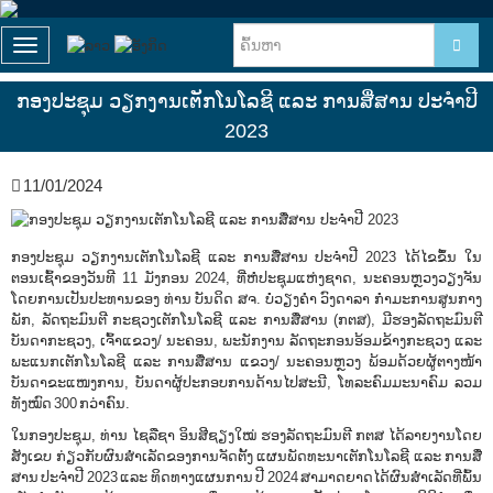
T
o
g
ກອງປະຊຸມ ວຽກງານເຕັກໂນໂລຊີ ແລະ ການສື່ສານ ປະຈໍາປີ
g
2023
l
e
n
11/01/2024
a
v
i
g
ກອງປະຊຸມ ວຽກງານເຕັກໂນໂລຊີ ແລະ ການສື່ສານ ປະຈໍາປີ 2023 ໄດ້ໄຂຂຶ້ນ ໃນ
a
ຕອນເຊົ້າຂອງວັນທີ 11 ມັງກອນ 2024, ທີ່ຫໍປະຊຸມແຫ່ງຊາດ, ນະຄອນຫຼວງວຽງຈັນ
t
ໂດຍການເປັນປະທານຂອງ ທ່ານ ບັນດິດ ສຈ. ບໍ່ວຽງຄໍາ ວົງດາລາ ກຳມະການສູນກາງ
i
ພັກ, ລັດຖະມົນຕີ ກະຊວງເຕັກໂນໂລຊີ ແລະ ການສື່ສານ (ກຕສ), ມີຮອງລັດຖະມົນຕີ
o
ບັນດາກະຊວງ, ເຈົ້າແຂວງ/ ນະຄອນ, ພະນັກງານ ລັດຖະກອນອ້ອມຂ້າງກະຊວງ ແລະ
n
ພະແນກເຕັກໂນໂລຊີ ແລະ ການສື່ສານ ແຂວງ/ ນະຄອນຫຼວງ ພ້ອມດ້ວຍຜູ້ຕາງໜ້າ
ບັນດາຂະແໜງການ, ບັນດາຜູ້ປະກອບການດ້ານໄປສະນີ, ໂທລະຄົມມະນາຄົມ ລວມ
ທັງໝົດ 300 ກວ່າຄົນ.
ໃນກອງປະຊຸມ, ທ່ານ ໄຊລືຊາ ອິນສີຊຽງໃໝ່ ຮອງລັດຖະມົນຕີ ກຕສ ໄດ້ລາຍງານໂດຍ
ສັງເຂບ ກ່ຽວກັບຜົນສຳເລັດຂອງການຈັດຕັ້ງ ແຜນພັດທະນາເຕັກໂນໂລຊີ ແລະ ການສື່
ສານ ປະຈຳປີ 2023 ແລະ ທິດທາງແຜນການ ປີ 2024 ສາມາດຍາດໄດ້ຜົນສໍາເລັດທີ່ພົ້ນ