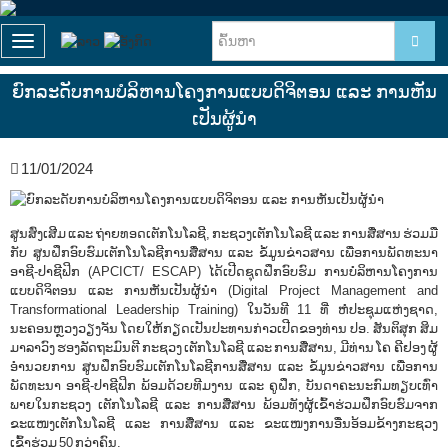
T
o
g
ຍົກລະດັບການບໍລິຫານໂຄງການແບບດິຈິຕອນ ແລະ ການຫັນ
g
ເປັນຜູ້ນໍາ
l
e
n
11/01/2024
a
v
i
g
ສູນສົ່ງເສີມ ແລະ ຖ່າຍທອດເຕັກໂນໂລຊີ, ກະຊວງເຕັກໂນໂລຊີ ແລະ ການສື່ສານ ຮ່ວມມື
a
ກັບ ສູນຝຶກອົບຮົມເຕັກໂນໂລຊີການສື່ສານ ແລະ ຂໍ້ມູນຂ່າວສານ ເພື່ອການພັດທະນາ
t
ອາຊີ-ປາຊີຟິກ (APCICT/ ESCAP) ໄດ້ເປີດຊຸດຝຶກອົບຮົມ ການບໍລິຫານໂຄງການ
i
ແບບດິຈິຕອນ ແລະ ການຫັນເປັນຜູ້ນໍາ (Digital Project Management and
o
Transformational Leadership Training) ໃນວັນທີ 11 ທີ່ ຫໍປະຊຸມແຫ່ງຊາດ,
n
ນະຄອນຫຼວງວຽງຈັນ ໂດຍໃຫ້ກຽດເປັນປະທານກ່າວເປີດຂອງທ່ານ ປອ. ສັນຕິສຸກ ສິມ
ມາລາວົງ ຮອງລັດຖະມົນຕີ ກະຊວງ ເຕັກໂນໂລຊີ ແລະ ການສື່ສານ, ມີທ່ານ ໂຄ ຄີຢອງ ຜູ້
ອໍານວຍການ ສູນຝຶກອົບຮົມເຕັກໂນໂລຊີການສື່ສານ ແລະ ຂໍ້ມູນຂ່າວສານ ເພື່ອການ
ພັດທະນາ ອາຊີ-ປາຊີຟິກ ພ້ອມດ້ວຍທີມງານ ແລະ ຄູຝຶກ, ບັນດາຄະນະກົມທຽບເທົ່າ
ພາຍໃນກະຊວງ ເຕັກໂນໂລຊີ ແລະ ການສື່ສານ ພ້ອມທັງຜູ້ເຂົ້າຮ່ວມຝຶກອົບຮົມຈາກ
ຂະແໜງເຕັກໂນໂລຊີ ແລະ ການສື່ສານ ແລະ ຂະແໜງການອື່ນອ້ອມຂ້າງກະຊວງ
ເຂົ້າຮ່ວມ 50 ກວ່າຄົນ.