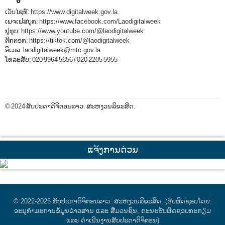
ເວັບໄຊທ໌:
https://www.digitalweek.gov.la
ເພຈເຟສບຸກ:
https://www.facebook.com/Laodigitalweek
ຢູທູບ:
https://www.youtube.com/@laodigitalweek
ຕິກຕອກ:
https://tiktok.com/@laodigitalweek
ອີເມລ:
laodigitalweek@mtc.gov.la
ໂທລະສັບ:
020 9964 5656
/
020 2205 5955
© 2024 ສັບປະດາດິຈິຕອນລາວ. ສະຫງວນລິຂະສິດ.
ແຈ້ງການດ່ວນ
© 2022-2025 ສັບປະດາດິຈິຕອນລາວ. ສະຫງວນລິຂະສິດ. (ຮັບຜິດຊອບໂດຍ:
ອະນຸກຳມະການຂໍ້ມູນຂ່າວສານ ແລະ ສື່ມວນຊົນ, ຄະນະຮັບຜິດຊອບກະກຽມ
ແລະ ດໍາເນີນງານສັບປະດາດິຈິຕອນ)