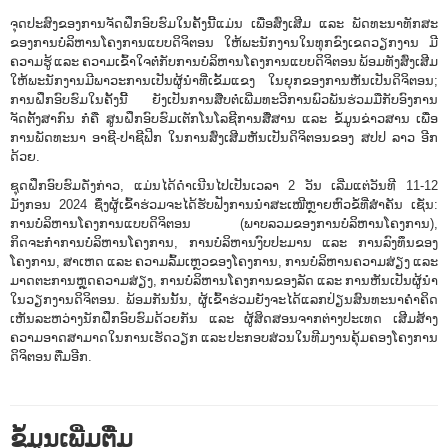
ຈຸດປະສົງຂອງການຈັດຝຶກອົບຮົມໃນຄັ້ງນີ້ແມ່ນ ເພື່ອສົ່ງເສີມ ແລະ ພັດທະນາທັກສະ
ຂອງການບໍລິຫານໂຄງການແບບດິຈິຕອນ ໃຫ້ພະນັກງານໃນທຸກຂົງເຂດວຽກງານ ມີ
ຄວາມຮູ້ ແລະ ຄວາມເຂົ້າໃຈຕໍ່ກັບການບໍລິຫານໂຄງການແບບດິຈິຕອນ ພ້ອມທັງສົ່ງເສີມ
ໃຫ້ພະນັກງານມີພາວະການເປັນຜູ້ນຳທີ່ເຂັ້ມແຂງ ໃນຍຸກຂອງການຫັນເປັນດິຈິຕອນ;
ການຝຶກອົບຮົມໃນຄັ້ງນີ້ ຍັງເປັນການສືບຕໍ່ເພີ່ມທະວີການພົວພັນຮ່ວມມືກັບອົງການ
ຈັດຕັ້ງສາກົນ ກໍຄື ສູນຝຶກອົບຮົມເຕັກໂນໂລຊີການສື່ສານ ແລະ ຂໍ້ມູນຂ່າວສານ ເພື່ອ
ການພັດທະນາ ອາຊີ-ປາຊີຟິກ ໃນການສົ່ງເສີມຫັນເປັນດິຈິຕອນຂອງ ສປປ ລາວ ອີກ
ດ້ວຍ.
ຊຸດຝຶກອົບຮົມດັ່ງກ່າວ, ແມ່ນໄດ້ດຳເນີນໄປເປັນເວລາ 2 ວັນ ເລີ່ມແຕ່ວັນທີ 11-12
ມັງກອນ 2024 ຊຶ່ງຜູ້ເຂົ້າຮ່ວມຈະໄດ້ຮັບຟັງການນໍາສະເໜີຫຼາຍຫົວຂໍ້ທີ່ສໍາຄັນ ເຊັ່ນ:
ການບໍລິຫານໂຄງການແບບດິຈິຕອນ (ພາບລວມຂອງການບໍລິຫານໂຄງການ),
ກິດຈະກຳການບໍລິຫານໂຄງການ, ການບໍລິຫານງົບປະມານ ແລະ ການລົງທຶນຂອງ
ໂຄງການ, ສາເຫດ ແລະ ຄວາມລົ້ມເຫຼວຂອງໂຄງການ, ການບໍລິຫານຄວາມສ່ຽງ ແລະ
ມາດຕະການຫຼຸດຄວາມສ່ຽງ, ການບໍລິຫານໂຄງການຂອງລັດ ແລະ ການຫັນເປັນຜູ້ນໍາ
ໃນວຽກງານດິຈິຕອນ. ພ້ອມກັນນັ້ນ, ຜູ້ເຂົ້າຮ່ວມຍັງຈະໄດ້ແລກປ່ຽນສົນທະນາຄໍາຄິດ
ເຫັນລະຫວ່າງນັກຝຶກອົບຮົມດ້ວຍກັນ ແລະ ຜູ້ສິດສອນຈາກຕ່າງປະເທດ ເສີມສ້າງ
ຄວາມອາດສາມາດໃນການເຮັດວຽກ ແລະ ປະກອບສ່ວນໃນທີມງານຄຸ້ມຄອງໂຄງການ
ດິຈິຕອນ ຕື່ມອີກ.
ຂໍ້ມູນເພີ່ມຕື່ມ