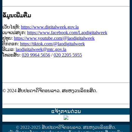
ຂໍ້ມູນເພີ່ມຕື່ມ
ເວັບໄຊທ໌:
https://www.digitalweek.gov.la
ເພຈເຟສບຸກ:
https://www.facebook.com/Laodigitalweek
ຢູທູບ:
https://www.youtube.com/@laodigitalweek
ຕິກຕອກ:
https://tiktok.com/@laodigitalweek
ອີເມລ:
laodigitalweek@mtc.gov.la
ໂທລະສັບ:
020 9964 5656
/
020 2205 5955
© 2024 ສັບປະດາດິຈິຕອນລາວ. ສະຫງວນລິຂະສິດ.
ແຈ້ງການດ່ວນ
© 2022-2025 ສັບປະດາດິຈິຕອນລາວ. ສະຫງວນລິຂະສິດ.