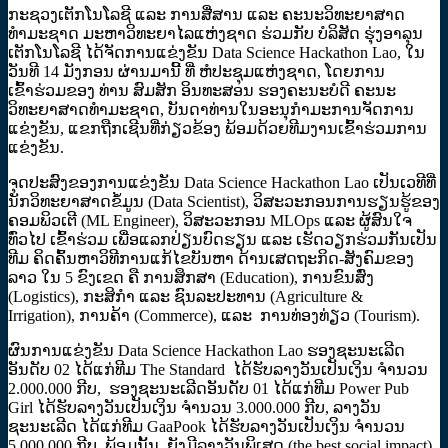
ກະຊວງເຕັກໂນໂລຊີ ແລະ ການສື່ສານ ແລະ ຄະນະວິທະຍາສາດ
ທຳມະຊາດ ມະຫາວິທະຍາໄລແຫ່ງຊາດ ຮ່ວມກັບ ບໍລິສັດ ຮຸ່ງອາລຸນ
ເຕັກໂນໂລຊີ ໄດ້ຈັດການແຂ່ງຂັນ Data Science Hackathon Lao, ໃນ
ວັນທີ 14 ມັງກອນ ຜ່ານມານີ້ ທີ່ ຫໍປະຊຸມແຫ່ງຊາດ, ໂດຍການ
ເຂົ້າຮ່ວມຂອງ ທ່ານ ສົມສັກ ອິນທະສອນ ຮອງຄະນະບໍດີ ຄະນະ
ວິທະຍາສາດທຳມະຊາດ, ບັນດາທ່ານໃນອະນຸກໍາມະການຈັດການ
ແຂ່ງຂັນ, ແຂກຖືກເຊີນທີ່ກ່ຽວຂ້ອງ ພ້ອມດ້ວຍທີມງານເຂົ້າຮ່ວມການ
ແຂ່ງຂັນ.
ຈຸດປະສົງຂອງການແຂ່ງຂັນ Data Science Hackathon Lao ເປັນເວທີທີ່
ນັກວິທະຍາສາດຂໍ້ມູນ (Data Scientist), ວິສະວະກອນການຮຽນຮູ້ຂອງ
ຄອມພິວເຕີ (ML Engineer), ວິສະວະກອນ MLOps ແລະ ຜູ້ສົນໃຈ
ທົ່ວໄປ ເຂົ້າຮ່ວມ ເພື່ອແລກປ່ຽນບົດຮຽນ ແລະ ເຮັດວຽກຮ່ວມກັນເປັນ
ທີມ ຄິດຄົ້ນຫາວິທີການແກ້ໄຂບັນຫາ ດ້ານເສດຖະກິດ-ສັງຄົມຂອງ
ລາວ ໃນ 5 ຂົງເຂດ ຄື ການສຶກສາ (Education), ການຂົນສົ່ງ
(Logistics), ກະສິກໍາ ແລະ ຊົນລະປະທານ (Agriculture &
Irrigation), ການຄ້າ (Commerce), ແລະ ການທ່ອງທ່ຽວ (Tourism).
ຜົນການແຂ່ງຂັນ Data Science Hackathon Lao ຮອງຊະນະເລີດ
ອັນດັບ 02 ໄດ້ແກ່ທີມ The Standard ໄດ້ຮັບລາງວັນເປັນເງິນ ຈໍານວນ
2.000.000 ກີບ, ຮອງຊະນະເລີດອັນດັບ 01 ໄດ້ແກ່ທີມ Power Pub
Girl ໄດ້ຮັບລາງວັນເປັນເງິນ ຈໍານວນ 3.000.000 ກີບ, ລາງວັນ
ຊະນະເລີດ ໄດ້ແກ່ທີມ GaaPook ໄດ້ຮັບລາງວັນເປັນເງິນ ຈໍານວນ
5.000.000 ກີບ. ພ້ອມນັ້ນ, ຍັງມີລາງວັນພິເສດ (the best social impact)