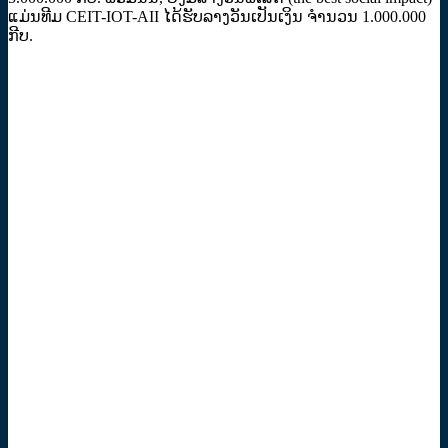
ແມ່ນທີມ CEIT-IOT-AII ໄດ້ຮັບລາງວັນເປັນເງິນ ຈໍານວນ 1.000.000
ກີບ.