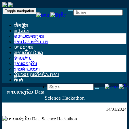
Toggle navigation
ໜ້າຫຼັກ
ກ່ຽວກັບ
ຄວາມໝາຍງານ
ງານໄລຍະຜ່ານມາ
ວາລະງານ
ການເຄື່ອນໄຫວ
ຂ່າວສານ
ງານແຂ່ງຂັນ
ງານສໍາມະນາ
ລົງທະບຽນເຂົ້າຮ່ວມງານ
ຕິດຕໍ່
ການແຂ່ງຂັນ Data
Science Hackathon
14/01/2024