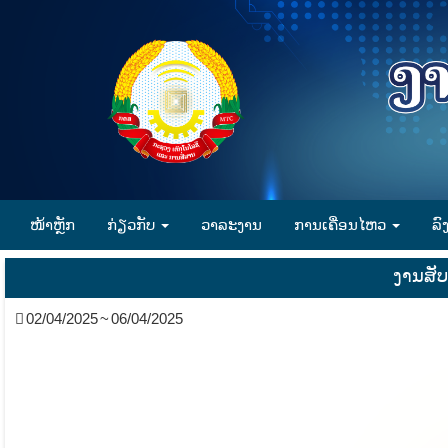
ໜ້າຫຼັກ
ກ່ຽວກັບ
ວາລະງານ
ການເຄື່ອນໄຫວ
ລົ
ງານສັ
02/04/2025 ~ 06/04/2025