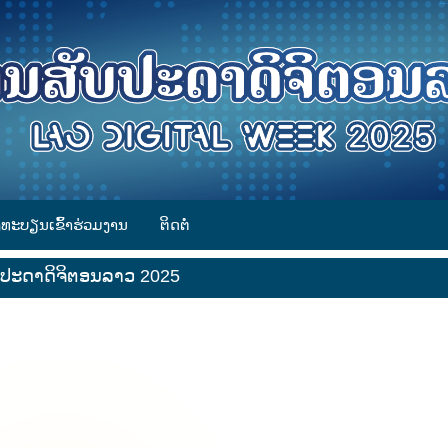
ງທະບຽນເຂົ້າຮ່ວມງານ
ຕິດຕໍ່
ບປະດາດິຈິຕອນລາວ 2025